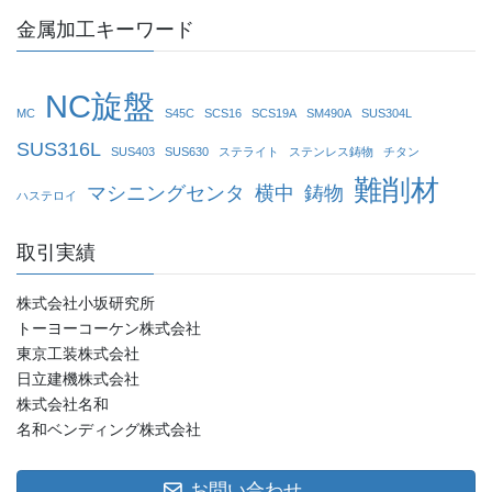
金属加工キーワード
NC旋盤
MC
S45C
SCS16
SCS19A
SM490A
SUS304L
SUS316L
SUS403
SUS630
ステライト
ステンレス鋳物
チタン
難削材
マシニングセンタ
横中
鋳物
ハステロイ
取引実績
株式会社小坂研究所
トーヨーコーケン株式会社
東京工装株式会社
日立建機株式会社
株式会社名和
名和ベンディング株式会社
お問い合わせ