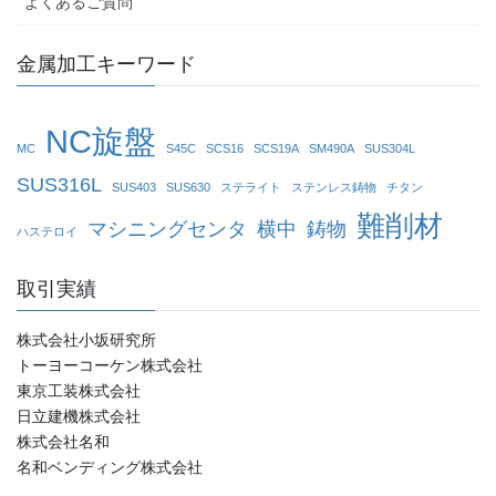
よくあるご質問
金属加工キーワード
NC旋盤
MC
S45C
SCS16
SCS19A
SM490A
SUS304L
SUS316L
SUS403
SUS630
ステライト
ステンレス鋳物
チタン
難削材
マシニングセンタ
横中
鋳物
ハステロイ
取引実績
株式会社小坂研究所
トーヨーコーケン株式会社
東京工装株式会社
日立建機株式会社
株式会社名和
名和ベンディング株式会社