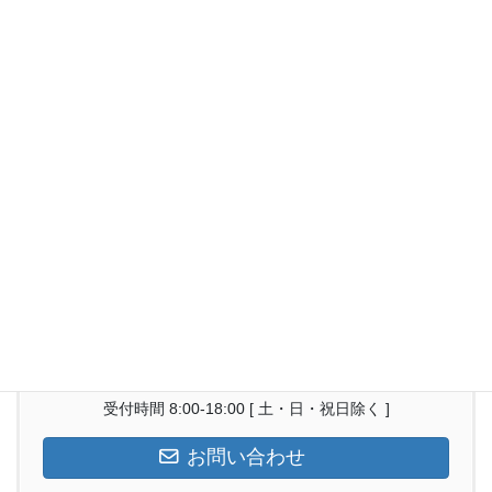
なお、写真下部定盤側にネジ切り加工されています（Φ88ｘ10
山）
ステンレス鋳物でメートルネジ、ユニファイネジ、ウィットネジ
等の加工実績がございます。
さまざまな治工具
丸物だけでな、角形状のようなものでも、さまざまな治工具を駆
使し、旋削加工に対応しています。
複雑形状でお困りの際は、ぜひ一度お声がけください。
お気軽にお問い合わせください。
048-252-3506
受付時間 8:00-18:00 [ 土・日・祝日除く ]
お問い合わせ