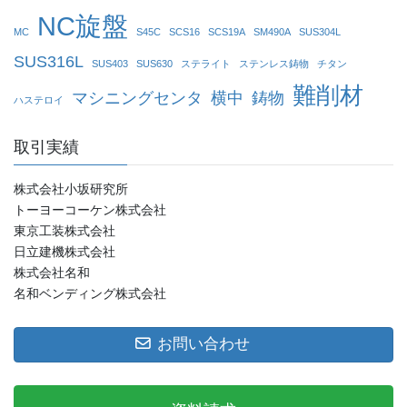
NC旋盤
MC
S45C
SCS16
SCS19A
SM490A
SUS304L
SUS316L
SUS403
SUS630
ステライト
ステンレス鋳物
チタン
難削材
マシニングセンタ
横中
鋳物
ハステロイ
取引実績
株式会社小坂研究所
トーヨーコーケン株式会社
東京工装株式会社
日立建機株式会社
株式会社名和
名和ベンディング株式会社
お問い合わせ