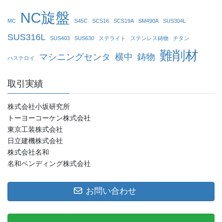
NC旋盤
MC
S45C
SCS16
SCS19A
SM490A
SUS304L
SUS316L
SUS403
SUS630
ステライト
ステンレス鋳物
チタン
難削材
マシニングセンタ
横中
鋳物
ハステロイ
取引実績
株式会社小坂研究所
トーヨーコーケン株式会社
東京工装株式会社
日立建機株式会社
株式会社名和
名和ベンディング株式会社
お問い合わせ