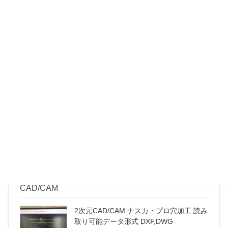
1
オークマ GENOS M560-
マシニングセンタ
台
V
1
マザック AJV-18N (2パ
マシニングセンタ
台
レット)
1
ラジアルボール盤
HOR-1500
台
1
ボール盤
YUD-550
台
CAD/CAM
2次元CAD/CAM ナスカ・プロ穴加工 読み
取り可能データ形式 DXF,DWG